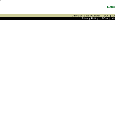
Retu
USA Gov
|
No Fear Act
|
DOI
|
Di
Privacy Policy
|
FOIA
|
Ki