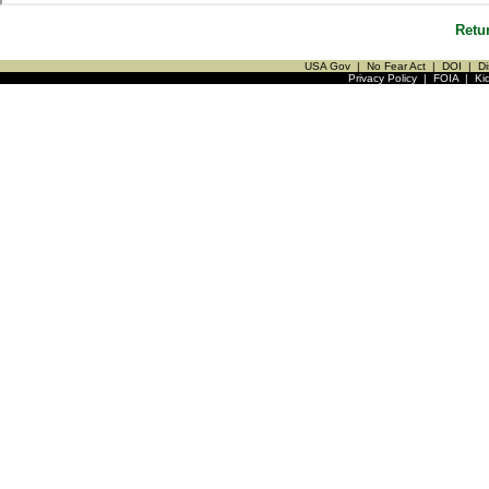
Retu
USA Gov
|
No Fear Act
|
DOI
|
Di
Privacy Policy
|
FOIA
|
Ki