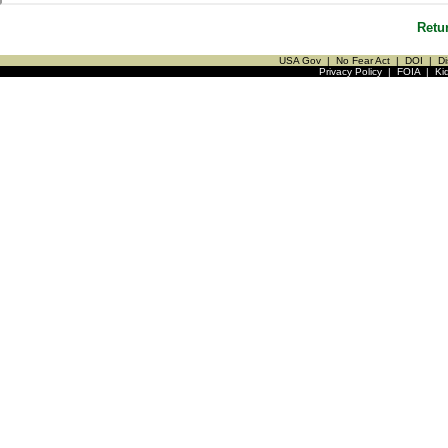
Retu
USA Gov
|
No Fear Act
|
DOI
|
Di
Privacy Policy
|
FOIA
|
Ki