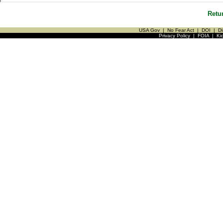
Retu
USA Gov
|
No Fear Act
|
DOI
|
Di
Privacy Policy
|
FOIA
|
Ki