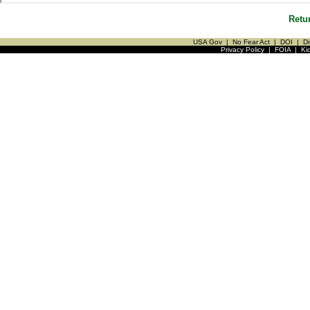
Retu
USA Gov
|
No Fear Act
|
DOI
|
Di
Privacy Policy
|
FOIA
|
Ki