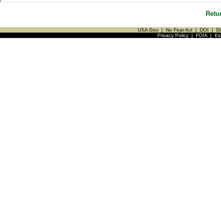
Retu
USA Gov
|
No Fear Act
|
DOI
|
Di
Privacy Policy
|
FOIA
|
Ki