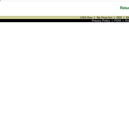
Retu
USA Gov
|
No Fear Act
|
DOI
|
Di
Privacy Policy
|
FOIA
|
Ki