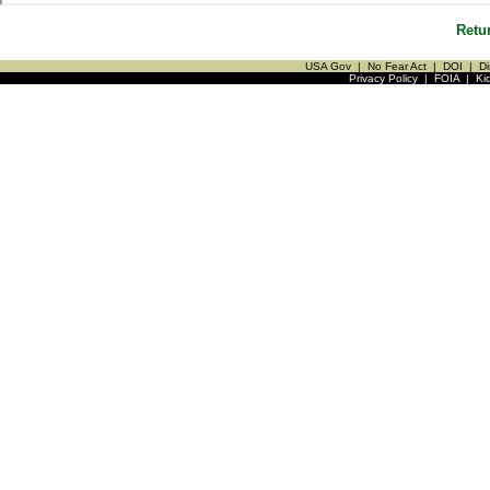
Retu
USA Gov
|
No Fear Act
|
DOI
|
Di
Privacy Policy
|
FOIA
|
Ki