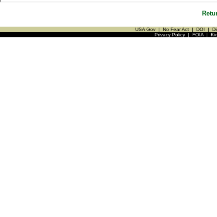
Retu
USA Gov
|
No Fear Act
|
DOI
|
Di
Privacy Policy
|
FOIA
|
Ki