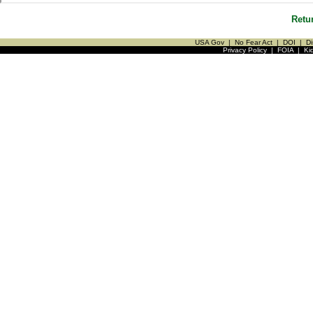
Retu
USA Gov
|
No Fear Act
|
DOI
|
Di
Privacy Policy
|
FOIA
|
Ki