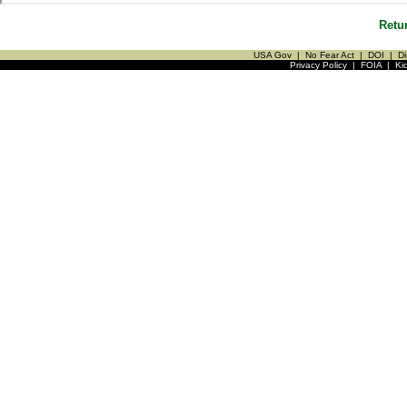
Retu
USA Gov
|
No Fear Act
|
DOI
|
Di
Privacy Policy
|
FOIA
|
Ki