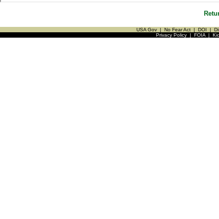
Retu
USA Gov
|
No Fear Act
|
DOI
|
Di
Privacy Policy
|
FOIA
|
Ki