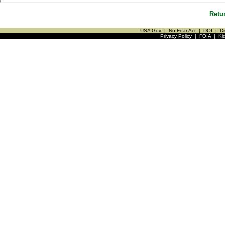
Retu
USA Gov
|
No Fear Act
|
DOI
|
Di
Privacy Policy
|
FOIA
|
Ki