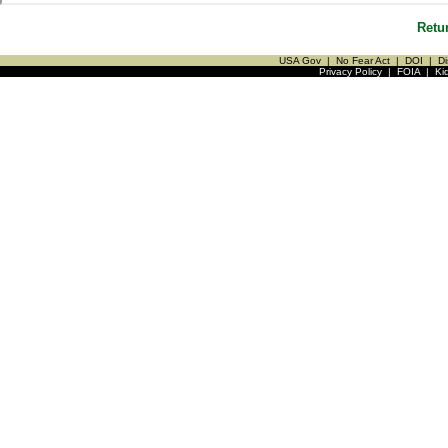
Retu
USA Gov
|
No Fear Act
|
DOI
|
Di
Privacy Policy
|
FOIA
|
Ki