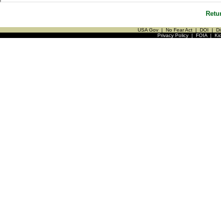
Retu
USA Gov
|
No Fear Act
|
DOI
|
Di
Privacy Policy
|
FOIA
|
Ki