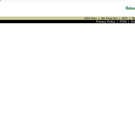
Retu
USA Gov
|
No Fear Act
|
DOI
|
Di
Privacy Policy
|
FOIA
|
Ki