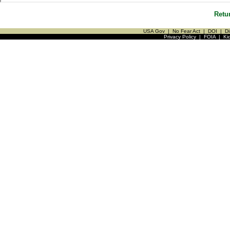
Retu
USA Gov
|
No Fear Act
|
DOI
|
Di
Privacy Policy
|
FOIA
|
Ki