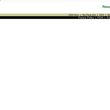
Retu
USA Gov
|
No Fear Act
|
DOI
|
Di
Privacy Policy
|
FOIA
|
Ki