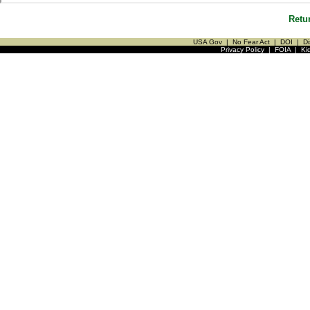
Retu
USA Gov
|
No Fear Act
|
DOI
|
Di
Privacy Policy
|
FOIA
|
Ki