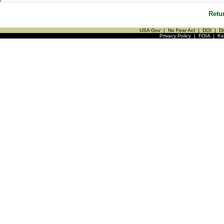
Retu
USA Gov
|
No Fear Act
|
DOI
|
Di
Privacy Policy
|
FOIA
|
Ki