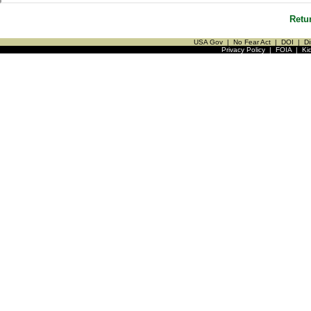
Retu
USA Gov
|
No Fear Act
|
DOI
|
Di
Privacy Policy
|
FOIA
|
Ki