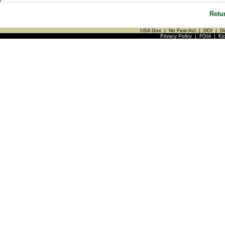
Retu
USA Gov
|
No Fear Act
|
DOI
|
Di
Privacy Policy
|
FOIA
|
Ki