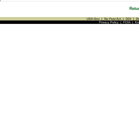
Retu
USA Gov
|
No Fear Act
|
DOI
|
Di
Privacy Policy
|
FOIA
|
Ki