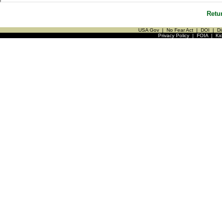
Retu
USA Gov
|
No Fear Act
|
DOI
|
Di
Privacy Policy
|
FOIA
|
Ki