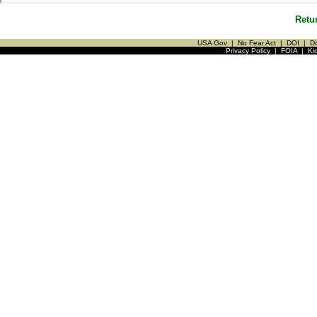
Retu
USA Gov
|
No Fear Act
|
DOI
|
Di
Privacy Policy
|
FOIA
|
Ki