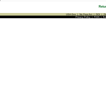
Retu
USA Gov
|
No Fear Act
|
DOI
|
Di
Privacy Policy
|
FOIA
|
Ki