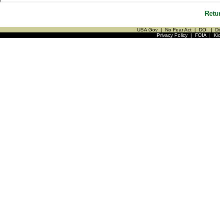
Retu
USA Gov
|
No Fear Act
|
DOI
|
Di
Privacy Policy
|
FOIA
|
Ki