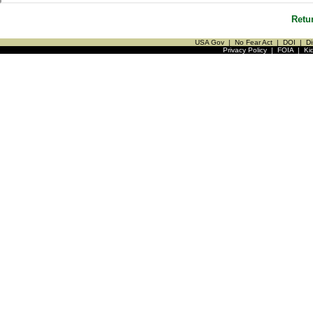
Retu
USA Gov
|
No Fear Act
|
DOI
|
Di
Privacy Policy
|
FOIA
|
Ki