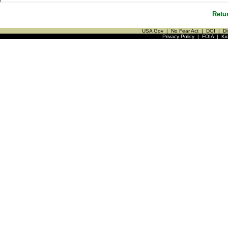
Retu
USA Gov
|
No Fear Act
|
DOI
|
Di
Privacy Policy
|
FOIA
|
Ki