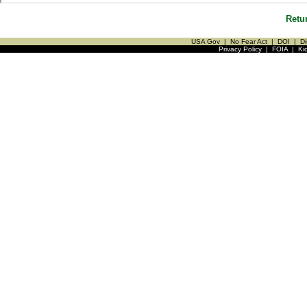
Retu
USA Gov
|
No Fear Act
|
DOI
|
Di
Privacy Policy
|
FOIA
|
Ki