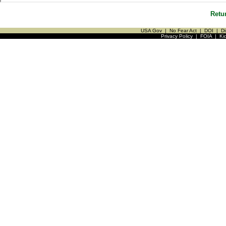
Retu
USA Gov
|
No Fear Act
|
DOI
|
Di
Privacy Policy
|
FOIA
|
Ki