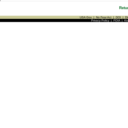
Retu
USA Gov
|
No Fear Act
|
DOI
|
Di
Privacy Policy
|
FOIA
|
Ki