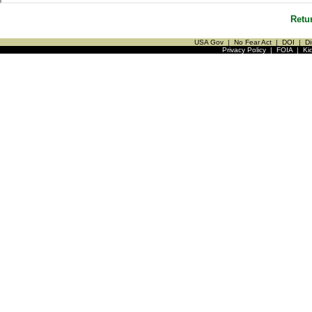
Retu
USA Gov
|
No Fear Act
|
DOI
|
Di
Privacy Policy
|
FOIA
|
Ki