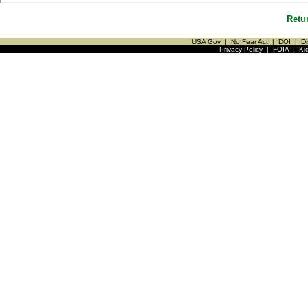
Retu
USA Gov
|
No Fear Act
|
DOI
|
Di
Privacy Policy
|
FOIA
|
Ki