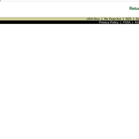
Retu
USA Gov
|
No Fear Act
|
DOI
|
Di
Privacy Policy
|
FOIA
|
Ki