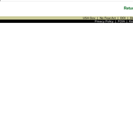
Retu
USA Gov
|
No Fear Act
|
DOI
|
Di
Privacy Policy
|
FOIA
|
Ki