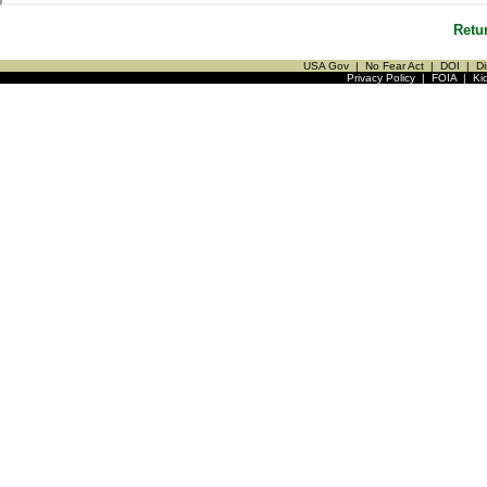
Retu
USA Gov
|
No Fear Act
|
DOI
|
Di
Privacy Policy
|
FOIA
|
Ki