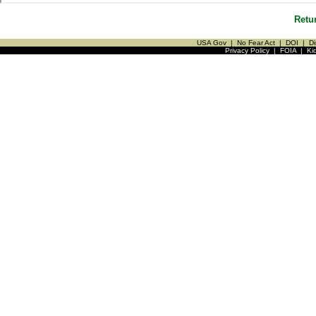
Retu
USA Gov
|
No Fear Act
|
DOI
|
Di
Privacy Policy
|
FOIA
|
Ki