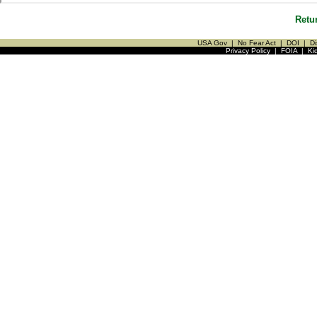
Retu
USA Gov
|
No Fear Act
|
DOI
|
Di
Privacy Policy
|
FOIA
|
Ki