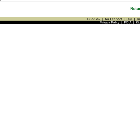
Retu
USA Gov
|
No Fear Act
|
DOI
|
Di
Privacy Policy
|
FOIA
|
Ki