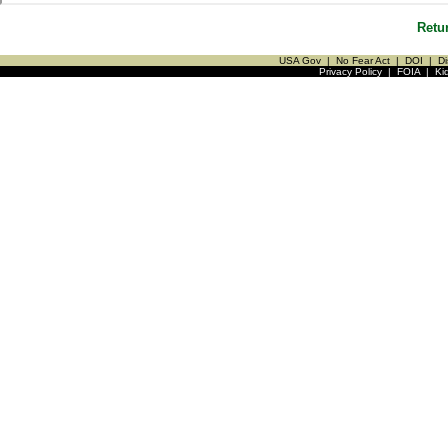
Retu
USA Gov
|
No Fear Act
|
DOI
|
Di
Privacy Policy
|
FOIA
|
Ki