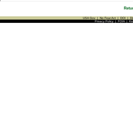
Retu
USA Gov
|
No Fear Act
|
DOI
|
Di
Privacy Policy
|
FOIA
|
Ki