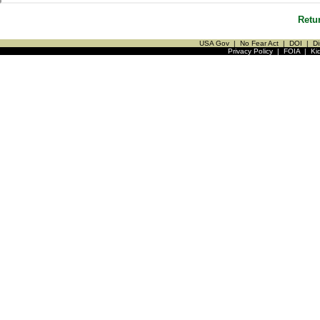
Retu
USA Gov
|
No Fear Act
|
DOI
|
Di
Privacy Policy
|
FOIA
|
Ki