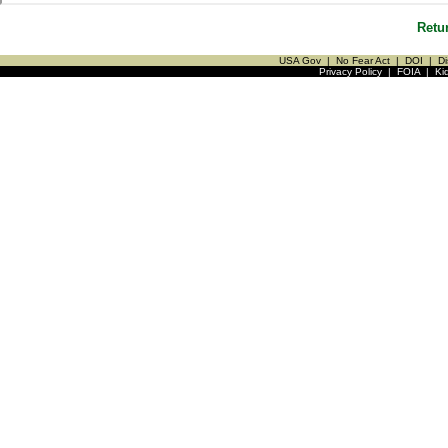
Retu
USA Gov
|
No Fear Act
|
DOI
|
Di
Privacy Policy
|
FOIA
|
Ki