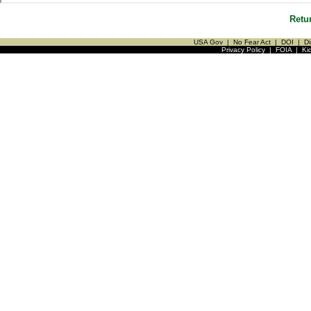
Retu
USA Gov
|
No Fear Act
|
DOI
|
Di
Privacy Policy
|
FOIA
|
Ki