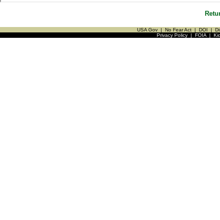
Retu
USA Gov
|
No Fear Act
|
DOI
|
Di
Privacy Policy
|
FOIA
|
Ki