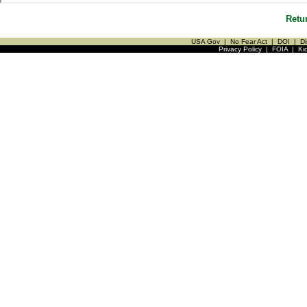
Retu
USA Gov
|
No Fear Act
|
DOI
|
Di
Privacy Policy
|
FOIA
|
Ki