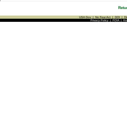
Retu
USA Gov
|
No Fear Act
|
DOI
|
Di
Privacy Policy
|
FOIA
|
Ki