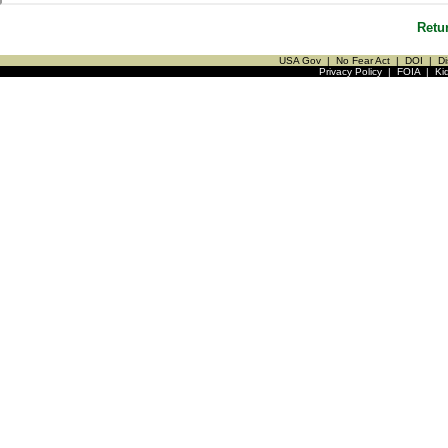
Retu
USA Gov
|
No Fear Act
|
DOI
|
Di
Privacy Policy
|
FOIA
|
Ki