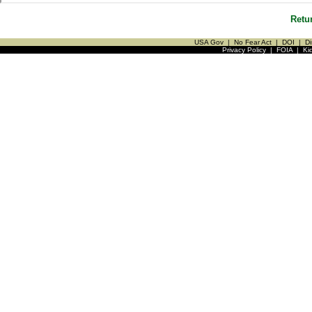
Retu
USA Gov
|
No Fear Act
|
DOI
|
Di
Privacy Policy
|
FOIA
|
Ki